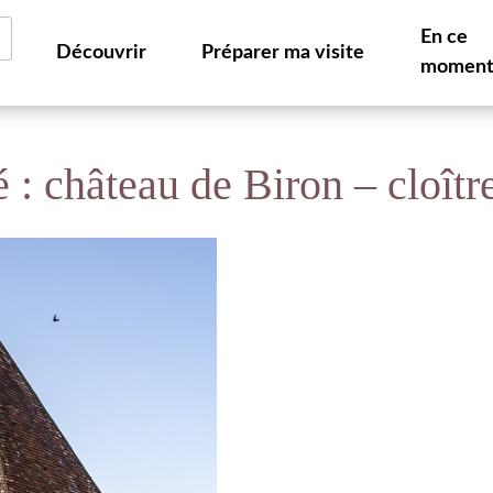
En ce
Découvrir
Préparer ma visite
momen
é : château de Biron – cloît