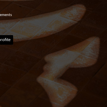
nements
rofite